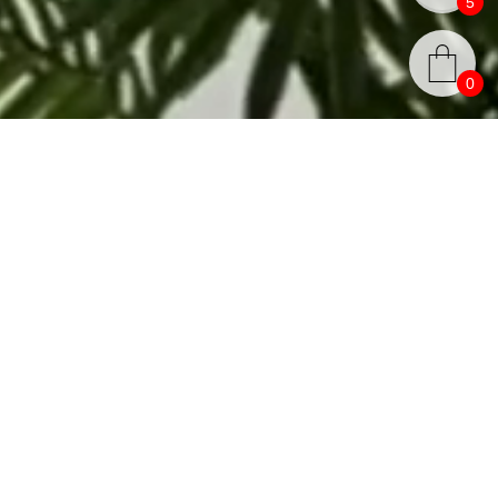
5
0
аки в коллекции