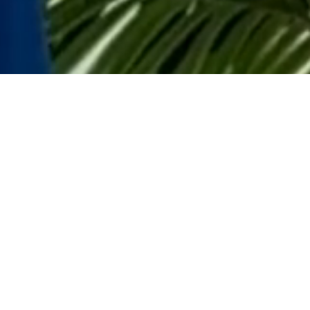
ний фреш: Новые шорты и пидж
Shop