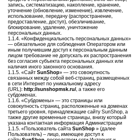
запись, систематизацию, накопление, хранение,
уточнение (обновление, изменение), извлечение,
использование, передачу (распространение,
предоставление, доступ), обезличивание,
блокирование, удаление, уничтожение
персональных данных.
1.1.4. «Конфиденциальность персональных данных»
— обязательное для соблюдения Оператором или
иным получившим доступ к персональным данным
лицом требование не допускать их распространения
без согласия субъекта персональных данных или
наличия иного законного основания.
1.1.5. «Сайт
SunShop
» — это совокупность
связанных между собой веб-страниц, размещенных
в сети Интернет по уникальному адресу
(URL):
http://sunshopmsk.ru/
, а также его
субдоменах.
1.1.6. «Субдомены» — это страницы или
совокупность страниц, расположенные на доменах
третьего уровня, принадлежащие сайту SunShop, а
также другие временные страницы, внизу который
указана контактная информация Администрации
1.1.5. «Пользователь сайта
SunShop
» (далее
Пользователь) – лицо, имеющее доступ к
сайту
SunShop
, посредством сети Интернет и