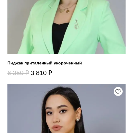
Пиджак приталенный укороченный
6 350
₽
3 810
₽