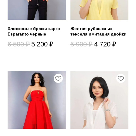
Хлопковые брюки карго
Желтая рубашка из
Esparanto черные
тенселя имитация двойки
6 500
₽
5 200
₽
5 900
₽
4 720
₽