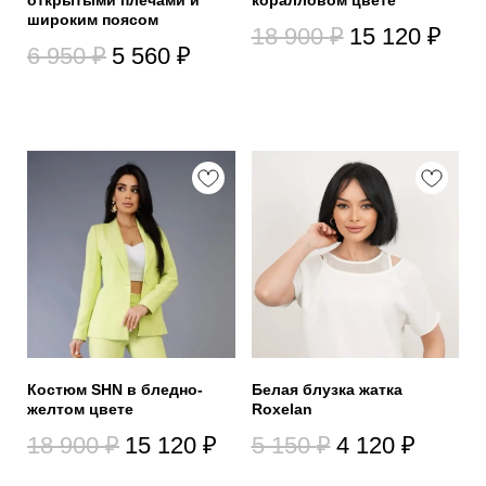
широким поясом
18 900
₽
15 120
₽
6 950
₽
5 560
₽
Костюм SHN в бледно-
Белая блузка жатка
желтом цвете
Roxelan
18 900
₽
15 120
₽
5 150
₽
4 120
₽