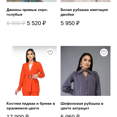
Джинсы прямые серо-
Белая рубашка имитация
голубые
двойки
6 900
₽
5 520
₽
5 950
₽
Костюм пиджак и брюки в
Шифоновая рубашка в
оранжевом цвете
цвете антрацит
17 900
₽
5 950
₽