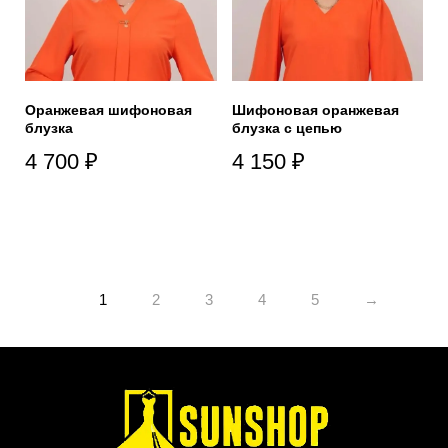
Оранжевая шифоновая
Шифоновая оранжевая
блузка
блузка с цепью
4 700
₽
4 150
₽
1
2
3
4
5
→