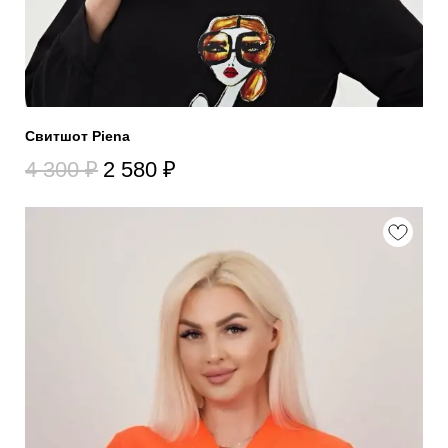
Свитшот Piena
4 300
₽
2 580
₽