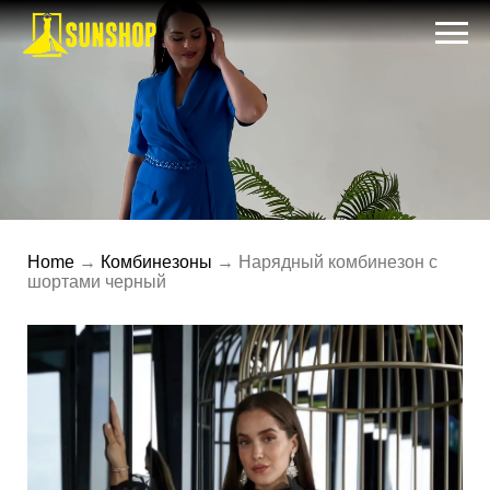
Home
→
Комбинезоны
→ Нарядный комбинезон с
шортами черный