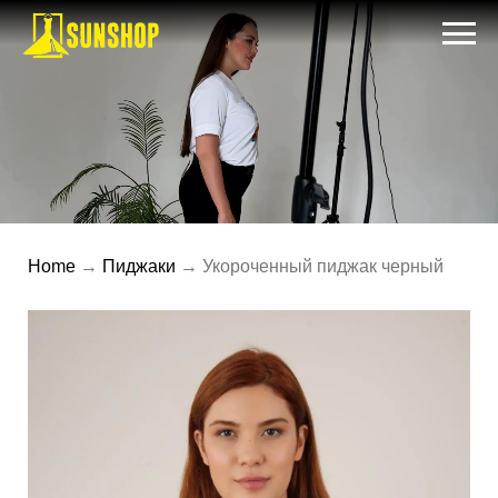
Home
→
Пиджаки
→ Укороченный пиджак черный