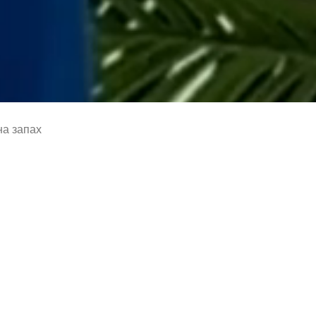
а запах
Отрезное шифоновое
8 700
₽
Цвет
Черный
Размер
36 | RU 42
38 | RU 44
Нет в наличии