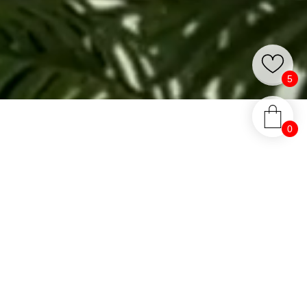
5
0
 платье на запах