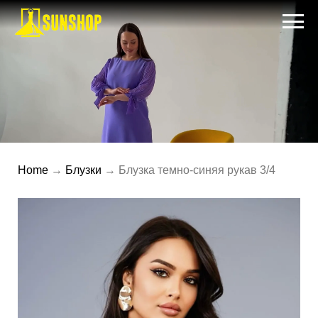
Home
→
Блузки
→ Блузка темно-синяя рукав 3/4