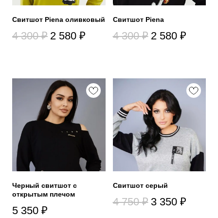
Свитшот Piena оливковый
Свитшот Piena
4 300
₽
2 580
₽
4 300
₽
2 580
₽
Черный свитшот с
Свитшот серый
открытым плечом
4 750
₽
3 350
₽
5 350
₽