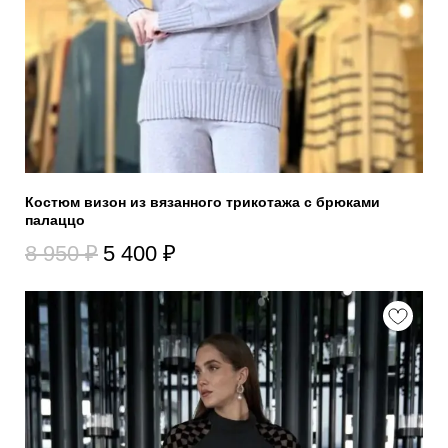
Костюм визон из вязанного трикотажа с брюками
палаццо
8 950
₽
5 400
₽