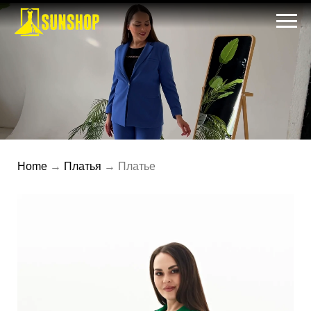
Home
→
Платья
→ Платье