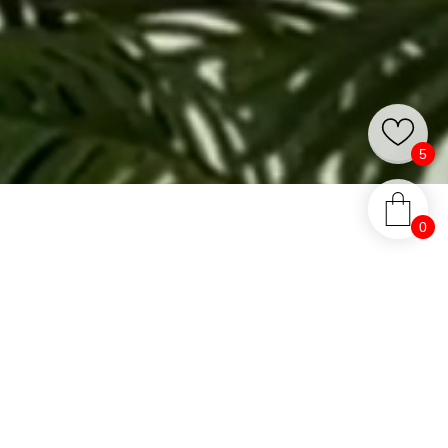
5
0
ии