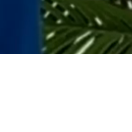
Рубашка
4 950
₽
Цвет
Белый
Размер
38 | RU 44
Нет в налич