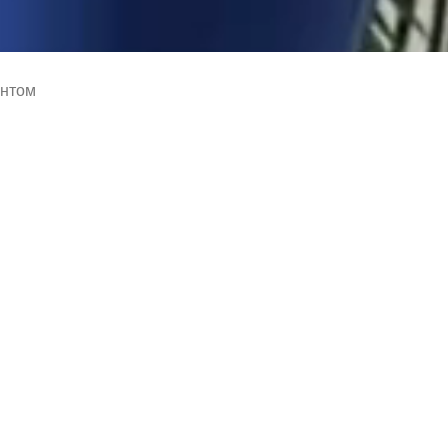
интом
Голубая блузка без 
3 750
₽
Цвет
Голубой
Размер
36 | RU 42
Нет в наличии
38 | RU 44
40 | RU 46
Нет в наличии
42 | RU 48
Нет в наличии