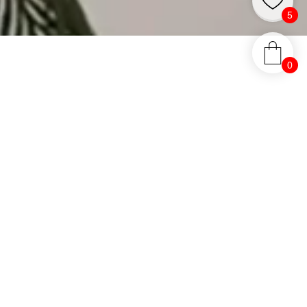
5
0
рукав с принтом